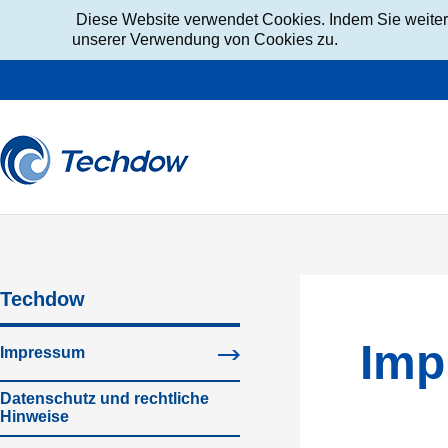
Diese Website verwendet Cookies. Indem Sie weiter 
unserer Verwendung von Cookies zu.
Techdow
Imp
Impressum
Datenschutz und rechtliche
Unternehmensphilosoph
Unternehmensprofil
Forschung & Entwicklung
Pressemeldungen
Pressefotos
Hinweise
Thrombose
Thromboseprophylaxe