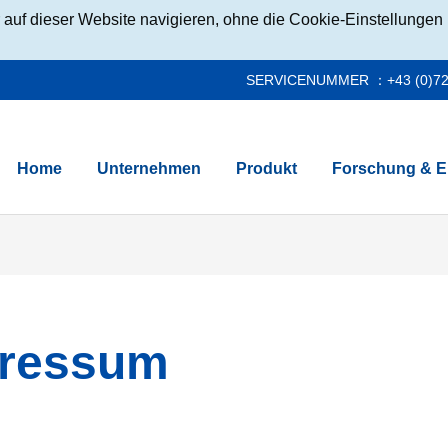
auf dieser Website navigieren, ohne die Cookie-Einstellungen 
SERVICENUMMER ：+43 (0)72
Home
Unternehmen
Produkt
Forschung & E
ressum
ie
Ansprechpartner Medien
Heparin und Enoxaparin
Inhixa