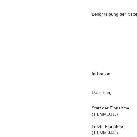
Beschreibung der Nebe
Indikation
Dosierung
Start der Einnahme
(TT.MM.JJJJ)
Letzte Einnahme
(TT.MM.JJJJ)