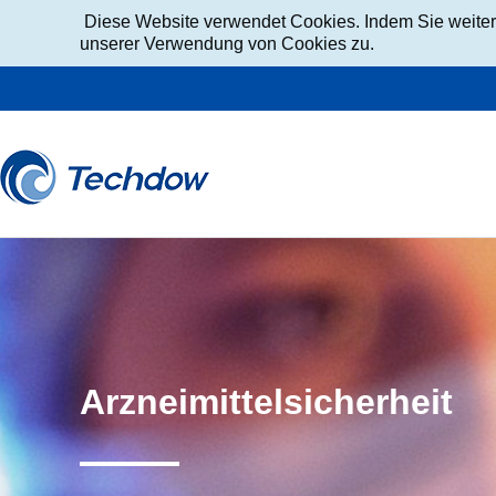
Diese Website verwendet Cookies. Indem Sie weiter 
unserer Verwendung von Cookies zu.
Arzneimittelsicherheit
Unternehmensphilosoph
Unternehmensprofil
Forschung & Entwicklung
Pressemeldungen
Pressefotos
Thrombose
Thromboseprophylaxe