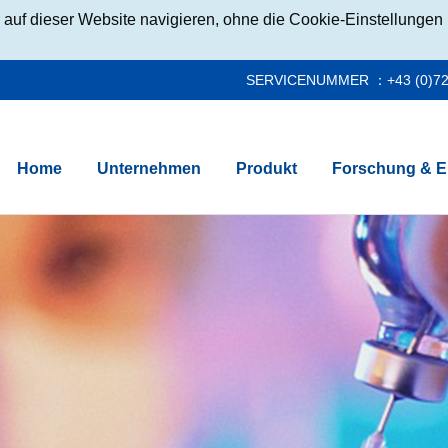
auf dieser Website navigieren, ohne die Cookie-Einstellungen 
SERVICENUMMER ：+43 (0)72
Home
Unternehmen
Produkt
Forschung & E
ie
Ansprechpartner Medien
Heparin und Enoxaparin
Inhixa